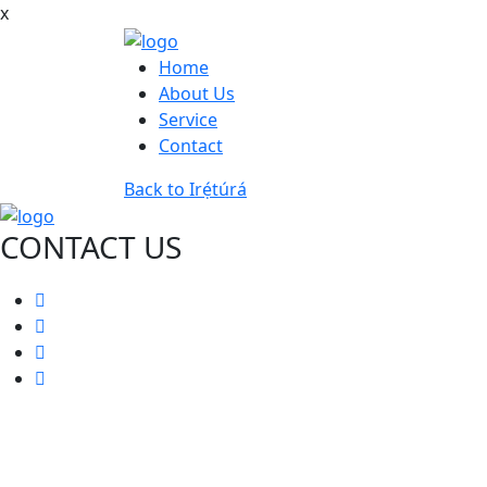
x
Home
About Us
Service
Contact
Back to Irẹ́túrá
CONTACT US