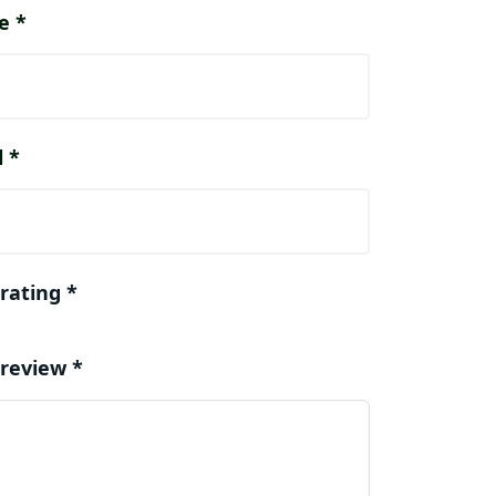
e
*
l
*
 rating
*
 review
*