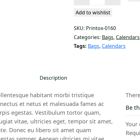
&
Clothing
Add to wishlist
quantity
SKU:
Printox-0160
Categories:
Bags
,
Calendars
Tags:
Bags
,
Calendars
Description
llentesque habitant morbi tristique
There
nectus et netus et malesuada fames ac
Be th
rpis egestas. Vestibulum tortor quam,
ugiat vitae, ultricies eget, tempor sit amet,
Your 
te. Donec eu libero sit amet quam
Requi
estas semper. Aenean ultricies mi vitae