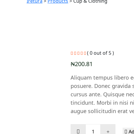
Iretura
>
Products
>
Cup & Clothing
( 0 out of 5 )
₦
200.81
Aliquam tempus libero e
posuere. Donec gravida s
cursus ante. Quisque nec
tincidunt. Morbi in nisi 
augue sollicitudin erat v
Cup
Ad